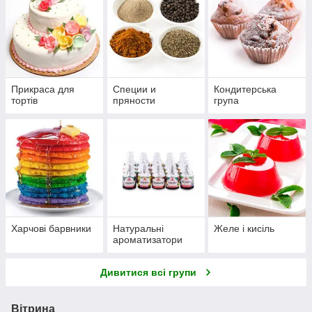
Прикраса для
Специи и
Кондитерська
тортів
пряности
група
Харчові барвники
Натуральні
Желе і кисіль
ароматизатори
Дивитися всі групи
Вітрина