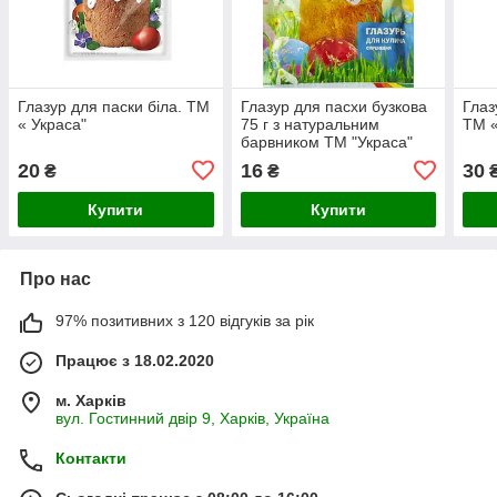
Глазур для паски біла. ТМ
Глазур для пасхи бузкова
Глаз
« Украса"
75 г з натуральним
ТМ 
барвником ТМ "Украса"
20
16
30
₴
₴
Купити
Купити
Про нас
97% позитивних з 120 відгуків за рік
Працює з 18.02.2020
м. Харків
вул. Гостинний двір 9, Харків, Україна
Контакти