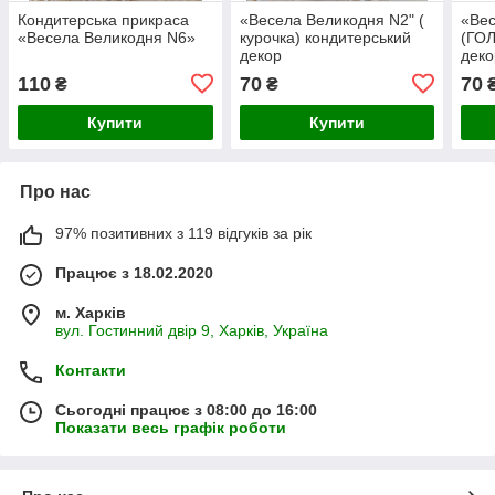
Кондитерська прикраса
«Весела Великодня N2" (
«Вес
«Весела Великодня N6»
курочка) кондитерський
(ГОЛ
декор
деко
110
70
70
₴
₴
Купити
Купити
Про нас
97% позитивних з 119 відгуків за рік
Працює з 18.02.2020
м. Харків
вул. Гостинний двір 9, Харків, Україна
Контакти
Сьогодні працює з 08:00 до 16:00
Показати весь графік роботи