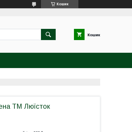
Кошик
Кошик
ена ТМ Люїсток