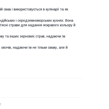
 смак і використовується в кулінарії та як
 індійських і середземноморських кухнях. Вона
а м'ясні страви для надання яскравого кольору й
ову та інших зернових страв, надаючи їм
вочів, надаючи їм не тільки смаку, але й
к