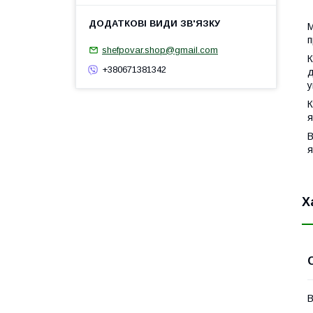
М
п
shefpovar.shop@gmail.com
К
+380671381342
д
у
К
я
В
я
Х
В