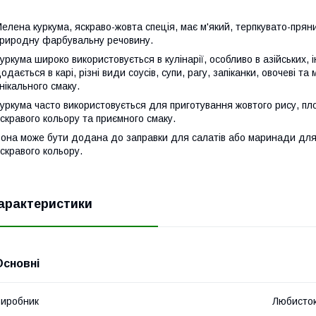
елена куркума, яскраво-жовта спеція, має м'який, терпкувато-пряний
риродну фарбувальну речовину.
уркума широко використовується в кулінарії, особливо в азійських,
одається в карі, різні види соусів, супи, рагу, запіканки, овочеві т
нікального смаку.
уркума часто використовується для приготування жовтого рису, пл
скравого кольору та приємного смаку.
она може бути додана до заправки для салатів або маринади для о
скравого кольору.
арактеристики
Основні
иробник
Любисто