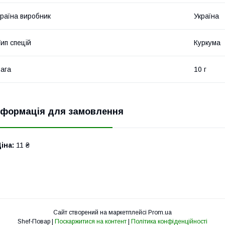
раїна виробник
Україна
ип спецій
Куркума
ага
10 г
нформація для замовлення
іна:
11 ₴
Сайт створений на маркетплейсі
Prom.ua
Shef-Повар |
Поскаржитися на контент
|
Політика конфіденційності