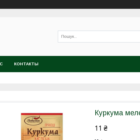
АС
КОНТАКТЫ
Куркума мел
11 ₴