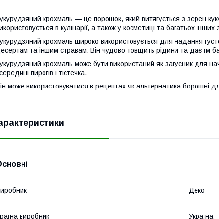
укурудзяний крохмаль — це порошок, який витягується з зерен куку
икористовується в кулінарії, а також у косметиці та багатьох інших
укурудзяний крохмаль широко використовується для надання густот
есертам та іншим стравам. Він чудово товщить рідини та дає їм б
укурудзяний крохмаль може бути використаний як загусник для начи
середині пирогів і тістечка.
ін може використовуватися в рецептах як альтернатива борошні д
арактеристики
Основні
иробник
Деко
раїна виробник
Україна