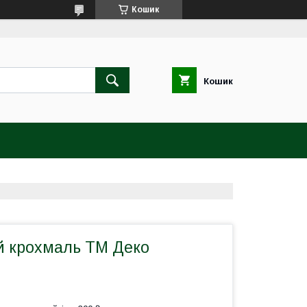
Кошик
Кошик
й крохмаль ТМ Деко