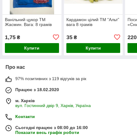
Ванільний цукор ТМ
Кардамон цілий ТМ “Aльт”
Поси
Жасмин. Вага: 8 грамів
вага 8 грамів
«Сни
1,75
35
220
₴
₴
Купити
Купити
Про нас
97% позитивних з 119 відгуків за рік
Працює з 18.02.2020
м. Харків
вул. Гостинний двір 9, Харків, Україна
Контакти
Сьогодні працює з 08:00 до 16:00
Показати весь графік роботи