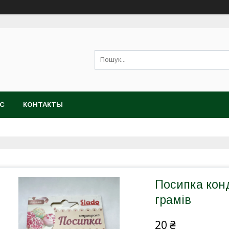
АС
КОНТАКТЫ
Посипка кон
грамів
20 ₴