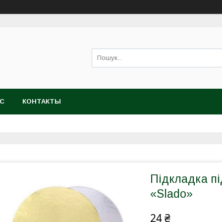
АС
КОНТАКТЫ
Підкладка пі
«Slado»
24 ₴