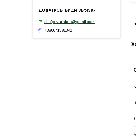
Т
shefpovar.shop@gmail.com
л
+380671381342
Х
К
В
М