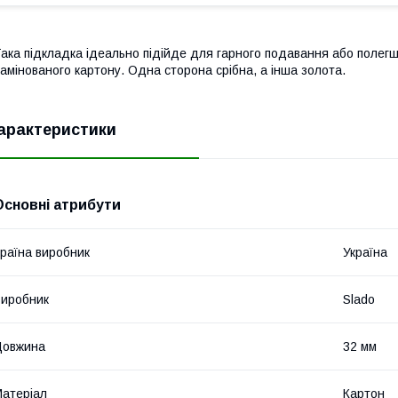
ака підкладка ідеально підійде для гарного подавання або полегш
амінованого картону. Одна сторона срібна, а інша золота.
арактеристики
Основні атрибути
раїна виробник
Україна
иробник
Slado
Довжина
32 мм
атеріал
Картон