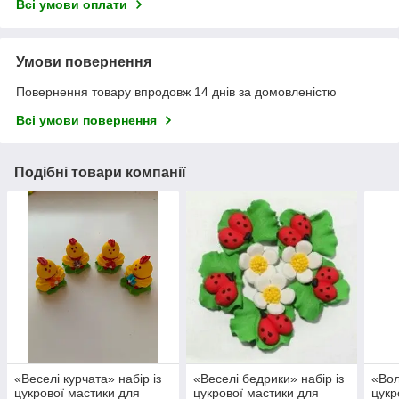
Всі умови оплати
Умови повернення
Повернення товару впродовж 14 днів за домовленістю
Всі умови повернення
Подібні товари компанії
«Веселi курчата» набiр iз
«Веселі бедрики» набiр iз
«Вол
цукрової мастики для
цукрової мастики для
цукр