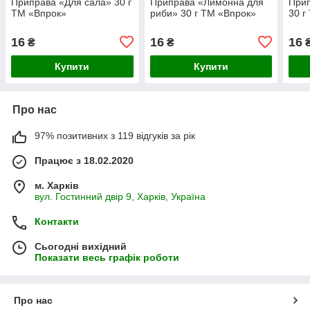
Приправа «Для сала» 30 г
Приправа «Лимонна для
Прип
ТМ «Впрок»
риби» 30 г ТМ «Впрок»
30 г
16
16
16
₴
₴
Купити
Купити
Про нас
97% позитивних з 119 відгуків за рік
Працює з 18.02.2020
м. Харків
вул. Гостинний двір 9, Харків, Україна
Контакти
Сьогодні вихідний
Показати весь графік роботи
Про нас