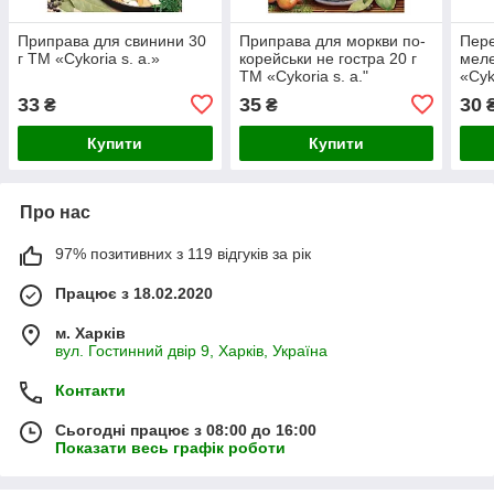
Приправа для свинини 30
Приправа для моркви по-
Пере
г ТМ «Cykoria s. a.»
корейськи не гостра 20 г
меле
ТМ «Cykoria s. a."
«Cyk
33
35
30
₴
₴
Купити
Купити
Про нас
97% позитивних з 119 відгуків за рік
Працює з 18.02.2020
м. Харків
вул. Гостинний двір 9, Харків, Україна
Контакти
Сьогодні працює з 08:00 до 16:00
Показати весь графік роботи