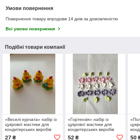
Умови повернення
Повернення товару впродовж 14 днів за домовленістю
Всі умови повернення
Подібні товари компанії
«Веселi курчата» набiр iз
«Гортензія» набiр iз
«Пол
цукрової мастики для
цукрової мастики для
цукр
кондитерських виробів
кондитерських виробів
конд
27
52
50
₴
₴