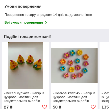
Умови повернення
Повернення товару впродовж 14 днів за домовленістю
Всі умови повернення
Подібні товари компанії
«Веселi курчата» набiр iз
«Польові квiточки» набiр iз
«Мет
цукрової мастики для
цукрової мастики для
iз ц
кондитерських виробів
кондитерських виробів
конд
27
50
135
₴
₴