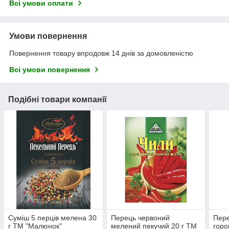
Всі умови оплати
Умови повернення
Повернення товару впродовж 14 днів за домовленістю
Всі умови повернення
Подібні товари компанії
Суміш 5 перців мелена 30
Перець червоний
Пер
г ТМ "Малюнок"
мелений пекучий 20 г ТМ
горо