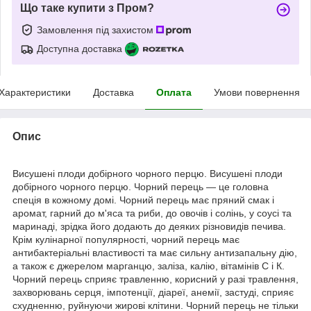
Що таке купити з Пром?
Замовлення під захистом
Доступна доставка
Характеристики
Доставка
Оплата
Умови повернення
Опис
Висушені плоди добірного чорного перцю. Висушені плоди
добірного чорного перцю. Чорний перець — це головна
спеція в кожному домі. Чорний перець має пряний смак і
аромат, гарний до м'яса та риби, до овочів і солінь, у соусі та
маринаді, зрідка його додають до деяких різновидів печива.
Крім кулінарної популярності, чорний перець має
антибактеріальні властивості та має сильну антизапальну дію,
а також є джерелом марганцю, заліза, калію, вітамінів С і К.
Чорний перець сприяє травленню, корисний у разі травлення,
захворювань серця, імпотенції, діареї, анемії, застуді, сприяє
схудненню, руйнуючи жирові клітини. Чорний перець не тільки