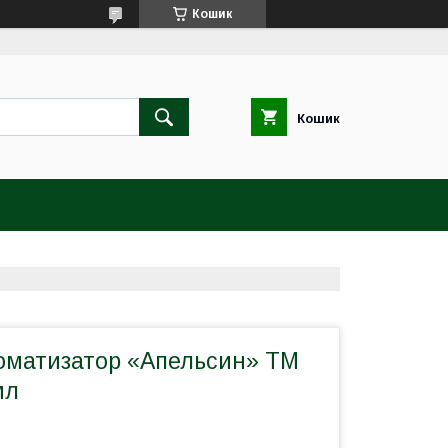
Кошик
Кошик
оматизатор «Апельсин» ТМ
мл