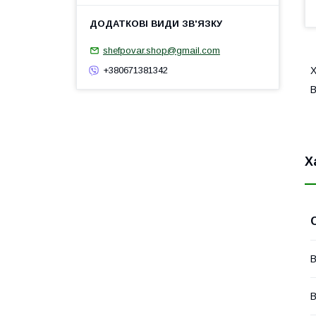
shefpovar.shop@gmail.com
Х
+380671381342
В
Х
В
В