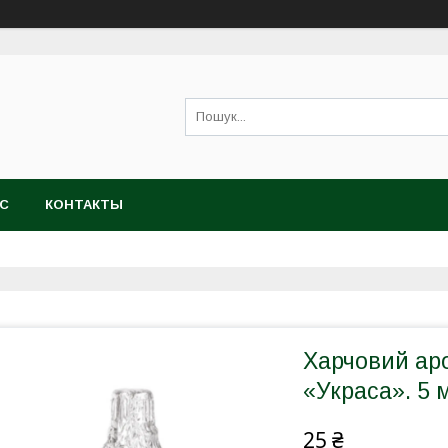
АС
КОНТАКТЫ
Харчовий ар
«Украса». 5 
25 ₴