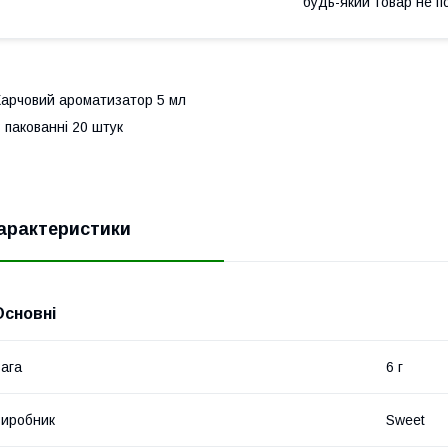
будь-який товар не п
арчовий ароматизатор 5 мл
 пакованні 20 штук
арактеристики
Основні
ага
6 г
иробник
Sweet