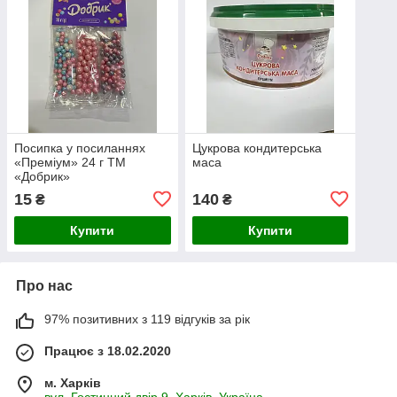
Посипка у посиланнях
Цукрова кондитерська
«Преміум» 24 г ТМ
маса
«Добрик»
15
140
₴
₴
Купити
Купити
Про нас
97% позитивних з 119 відгуків за рік
Працює з 18.02.2020
м. Харків
вул. Гостинний двір 9, Харків, Україна