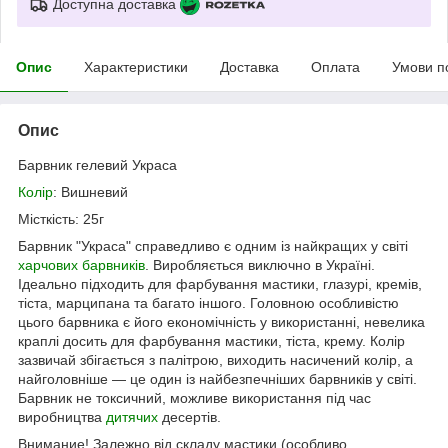
Доступна доставка
Опис
Характеристики
Доставка
Оплата
Умови п
Опис
Барвник гелевий Украса
Колір
: Вишневий
Місткість: 25г
Барвник "Украса" справедливо є одним із найкращих у світі
харчових барвників
. Виробляється виключно в Україні.
Ідеально підходить для фарбування мастики, глазурі, кремів,
тіста, марципана та багато іншого. Головною особливістю
цього барвника є його економічність у використанні, невелика
краплі досить для фарбування мастики, тіста, крему. Колір
зазвичай збігається з палітрою, виходить насичений колір, а
найголовніше — це один із найбезпечніших барвників у світі.
Барвник не токсичний, можливе використання під час
виробництва
дитячих
десертів.
Внимание! Залежно від складу мастики (особливо