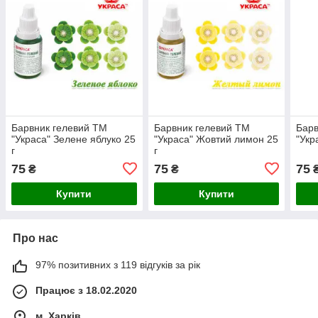
Барвник гелевий ТМ
Барвник гелевий ТМ
Барв
"Украса" Зелене яблуко 25
"Украса" Жовтий лимон 25
"Укр
г
г
75
75
75
₴
₴
Купити
Купити
Про нас
97% позитивних з 119 відгуків за рік
Працює з 18.02.2020
м. Харків