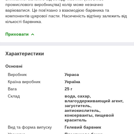
промислового виробництва) колір може незначно
варіюватися. Це пов'язано з взаємодією барвника та
компонентів цукрової пасти. Насиченість відтінку залежить від
кількості барвника.
Приховати
Характеристики
Основні
Виробник
Украса
Країна виробник
Україна
Вага
25 г
Склад
вода, сахар,
влагоудерживающий агент,
загуститель,
антиокислитель,
консерванты, пищевой
краситель
Вид та форма випуску
Гелевий барвник