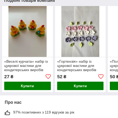
Подібні товари компанії
«Веселi курчата» набiр iз
«Гортензія» набiр iз
«Пол
цукрової мастики для
цукрової мастики для
цукр
кондитерських виробів
кондитерських виробів
конд
27
52
50
₴
₴
Купити
Купити
Про нас
97% позитивних з 119 відгуків за рік