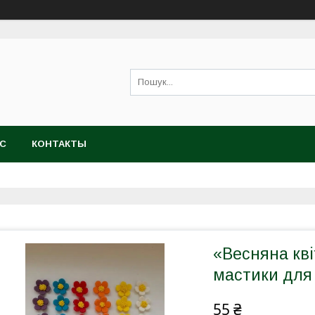
АС
КОНТАКТЫ
«Весняна квi
мастики для
55 ₴