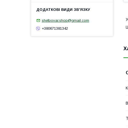
У
shefpovar.shop@gmail.com
Ц
+380671381342
Х
К
В
Т