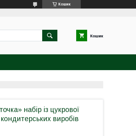
Кошик
Кошик
точка» набiр iз цукрової
 кондитерських виробів