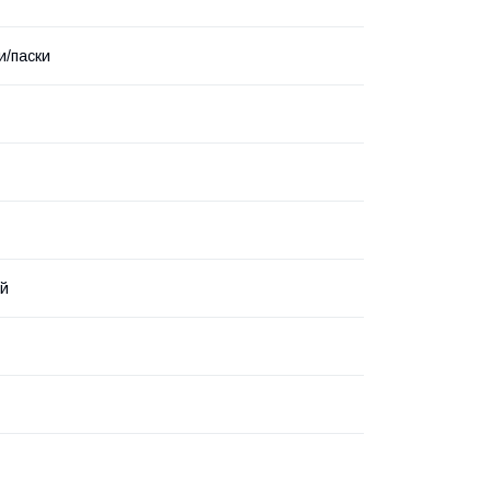
и/паски
ий