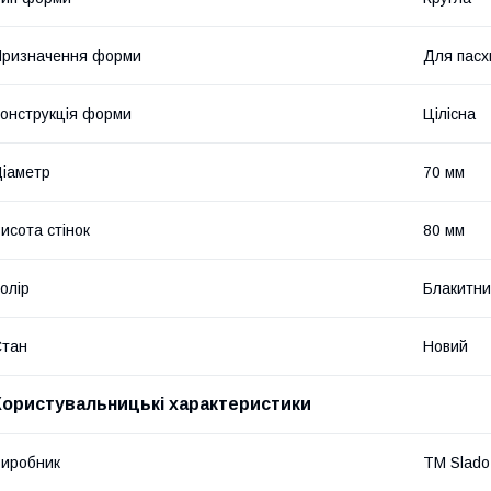
Призначення форми
Для пасх
онструкція форми
Цілісна
іаметр
70 мм
исота стінок
80 мм
олір
Блакитн
Стан
Новий
Користувальницькі характеристики
иробник
ТМ Slado