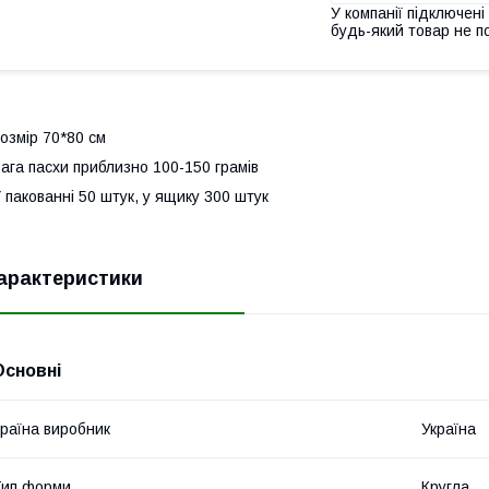
У компанії підключені
будь-який товар не п
озмір 70*80 см
ага пасхи приблизно 100-150 грамів
 пакованні 50 штук, у ящику 300 штук
арактеристики
Основні
раїна виробник
Україна
Тип форми
Кругла