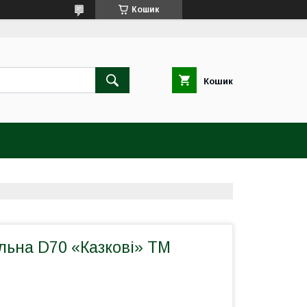
Кошик
Кошик
льна D70 «Казкові» ТМ