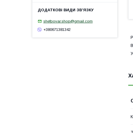
shefpovar.shop@gmail.com
+380671381342
Р
В
У
Х
К